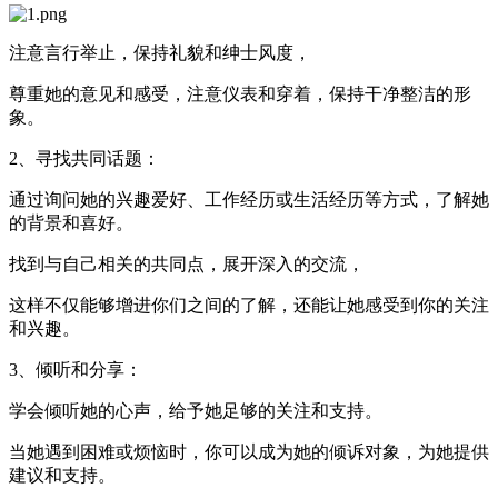
注意言行举止，保持礼貌和绅士风度，
尊重她的意见和感受，注意仪表和穿着，保持干净整洁的形
象。
2、寻找共同话题：
通过询问她的兴趣爱好、工作经历或生活经历等方式，了解她
的背景和喜好。
找到与自己相关的共同点，展开深入的交流，
这样不仅能够增进你们之间的了解，还能让她感受到你的关注
和兴趣。
3、倾听和分享：
学会倾听她的心声，给予她足够的关注和支持。
当她遇到困难或烦恼时，你可以成为她的倾诉对象，为她提供
建议和支持。