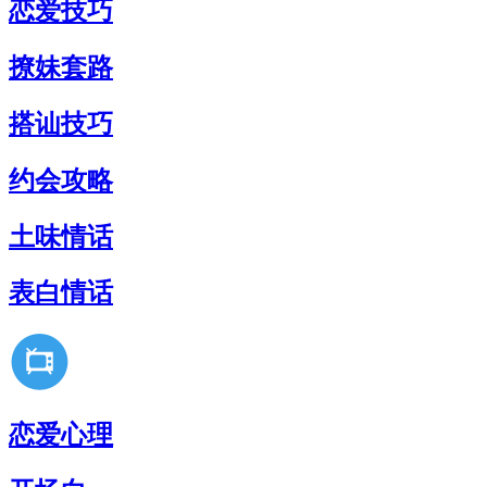
恋爱技巧
撩妹套路
搭讪技巧
约会攻略
土味情话
表白情话
恋爱心理