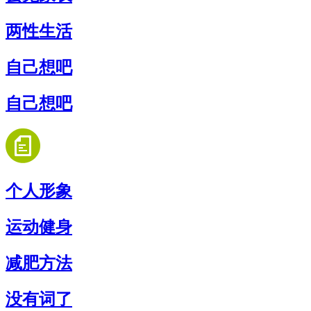
两性生活
自己想吧
自己想吧
个人形象
运动健身
减肥方法
没有词了