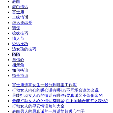
表白
表白情话
富士康
土味情话
怎么谈恋爱
调侃
撩妹技巧
情人节
说话技巧
追女孩的技巧
陌陌
自信心
相亲角
如何搭讪
街头搭讪
富士康漂亮女生一般分到哪里工作呢
打动女人内心的暖心话有哪些?不同场合该怎么说
最能打动女人心的情话有哪些?要真诚又不落俗套的
最能打动女人心的情话有哪些,在不同场合该怎么表达?
打动女人的早安情话短句大全
表白男人的最真诚的一段话简短暖心句子