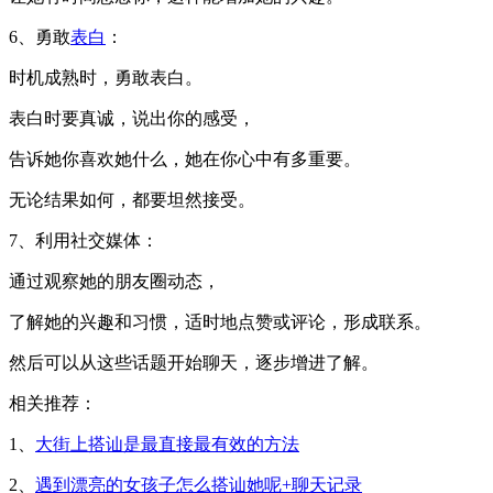
6、勇敢
表白
：
时机成熟时，勇敢表白。
表白时要真诚，说出你的感受，
告诉她你喜欢她什么，她在你心中有多重要。
无论结果如何，都要坦然接受。
7、利用社交媒体：
通过观察她的朋友圈动态，
了解她的兴趣和习惯，适时地点赞或评论，形成联系。
然后可以从这些话题开始聊天，逐步增进了解。
相关推荐：
1、
大街上搭讪是最直接最有效的方法
2、
遇到漂亮的女孩子怎么搭讪她呢+聊天记录